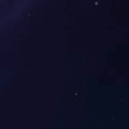
CONTACT INFORMATION
联系方式
福建省龙岩市新罗区东肖镇龙腾南路14号珠江大厦7层701室
0597-2336139
382955834@qq.com
WEBSITE QR CODE
网站二维码
扫一扫进入网站
微信公众号
扫一扫关注微信公众号
ONLINE MESSAGE