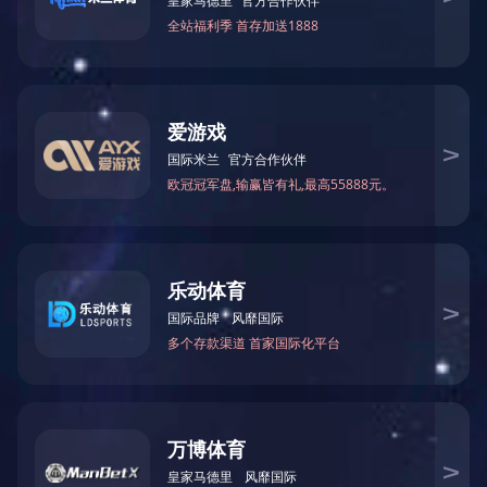
联系方式
客户留言
开云体育-开云(中国)一站式服务官方网站
公司简介
荣誉资质
企业资质
企业专利
企业荣誉
企业业绩
市政工程业绩
公路工程业绩
电力工程业绩
水利工程业
绩
房建工程业绩
业绩展示
开云体育
开云体育
业内动态
联系我们
联系方式
客户留言

开云体育-开云(中国)一站式服务官方网站