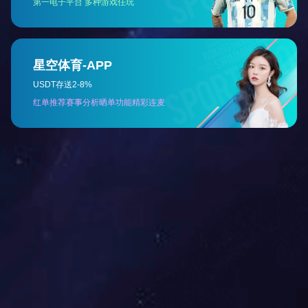
认证证书
认证证书
认证证书
×

