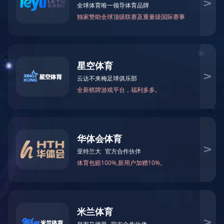
企业业绩
市政工程业绩
公路工程业绩
电力工程业绩
水利工程业绩
房建工程业绩
业绩展示
开云体育

开云体育
开云体育
业内动态
联系我们

联系我们