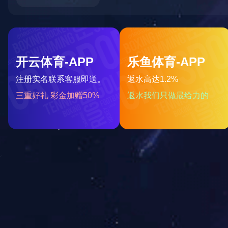
联系方式
客户留言
开云体育-开云(中国)一站式服务官方网站
公司简介
荣誉资质
企业资质
企业专利
企业荣誉
企业业绩
市政工程业绩
公路工程业绩
电力工程业绩
水利工程业绩
业绩展示
开云体育
开云体育
业内动态
联系我们
联系方式
客户留言

开云体育-开云(中国)一站式服务官方网站
公司简介