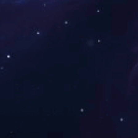
联系方式
福建省龙岩市新罗区东肖镇龙腾南路14号珠江大厦7层701室
0597-2336139
382955834@qq.com
WEBSITE QR CODE
网站二维码
扫一扫进入网站
微信公众号
扫一扫关注微信公众号
ONLINE MESSAGE