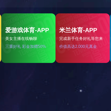
房建工程业绩