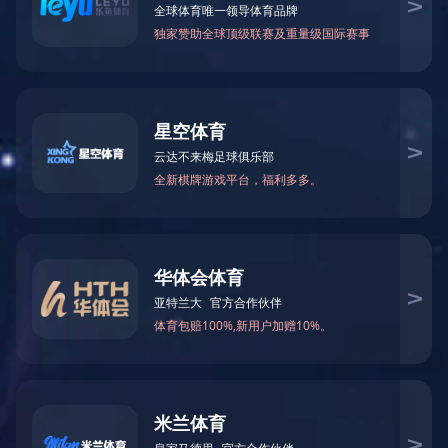
企业业绩
市政工程业绩
公路工程业绩
电力工程业绩
水利工程业绩
房建工程业绩
业绩展示
开云体育

开云体育
开云体育
业内动态
联系我们

联系我们