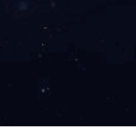
县
重
巫山县当阳
庆
总
2018
乡客运站建
巫山县公路运输
市
年6
承
14
1110.5968
设项目配套
管理所
巫
月
包
接待用房
山
县
扫二维码用手机看
CONTACT INFORMATION
联系方式
福建省龙岩市新罗区东肖镇龙腾南路14号珠江大厦7层701室
0597-2336139
382955834@qq.com
WEBSITE QR CODE
网站二维码