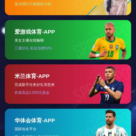
开云体育
迎“七一”党章传诵 党徽闪光 党旗飘扬
发布时间
: 2023
-
07-06
2023年6月30日，开云体育-开云(中国)一站式服务官方网
站积极参与大厦物业公司主办的“党章传诵、党徽闪光、
党旗飘扬”迎七一晚会。
开云体育-开云(中国)一站式服务官方网站选送的：大合
唱《大中国》、小提琴《我和我的祖国》、葫芦丝《龙
的传人》获得好评。
品沪悟浙 游人间仙境
发布时间
: 2023
-
02-28
开云体育-开云(中国)一站式服务官方网站承建的城发·福
郡智能化项目喜获“闽江杯”优质专业工程
发布时间
: 2023
-
02-16