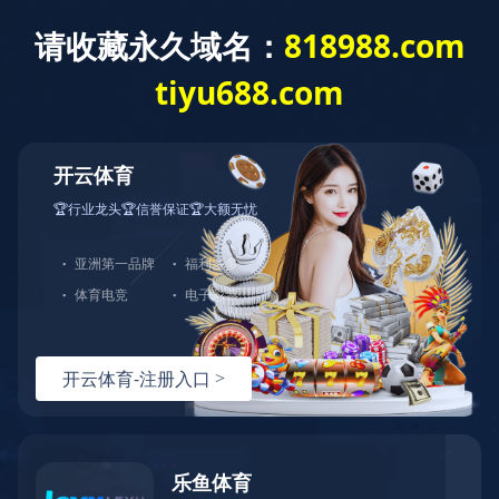
开云体育
开云体育-开云(中国)一站式服务官方网站
公司简介
荣誉资质

荣誉资质
企业资质
企业专利
企业荣誉
企业业绩
