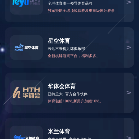
企业业绩
市政工程业绩
公路工程业绩
电力工程业绩
水利工程业绩
房建工程业绩
业绩展示
开云体育

开云体育
开云体育
业内动态
联系我们

联系我们