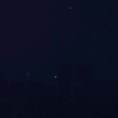
上一页
1
下一页
CONTACT INFORMATION
联系方式
福建省龙岩市新罗区东肖镇龙腾南路14号珠江大厦7层701室
0597-2336139
382955834@qq.com
WEBSITE QR CODE
网站二维码
扫一扫进入网站
微信公众号
扫一扫关注微信公众号