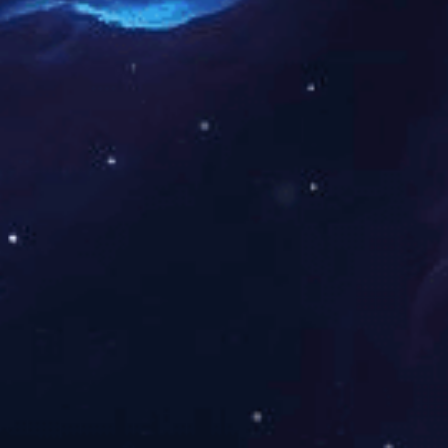
上一个
:
迎“七一”党章传诵 党徽闪光 党旗飘扬
下一个
:
建筑工程常用工具
CONTACT INFORMATION
联系方式
福建省龙岩市新罗区东肖镇龙腾南路14号珠江大厦7层701室
0597-2336139
382955834@qq.com
WEBSITE QR CODE
网站二维码
扫一扫进入网站
微信公众号
扫一扫关注微信公众号