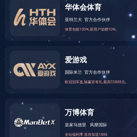
企业业绩
市政工程业绩
公路工程业绩
电力工程业绩
水利工程业绩
房建工程业绩
业绩展示
开云体育

开云体育
开云体育
业内动态
联系我们

联系我们