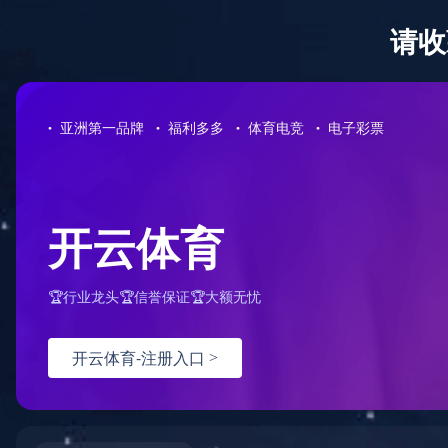
开云体育
开云体育-开云(中国)一站式服务官方网站
公司简介
荣誉资质

荣誉资质
企业资质
企业专利
企业荣誉
企业业绩
