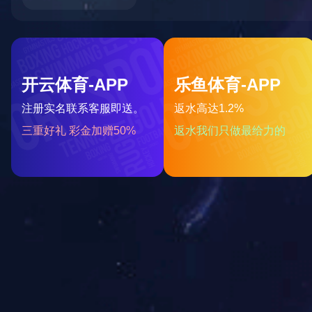
联系方式
客户留言
开云体育-开云(中国)一站式服务官方网站
公司简介
荣誉资质
企业资质
企业专利
企业荣誉
企业业绩
市政工程业绩
公路工程业绩
电力工程业绩
水利工程业绩
业绩展示
开云体育
开云体育
业内动态
联系我们
联系方式
客户留言

开云体育-开云(中国)一站式服务官方网站
公司简介