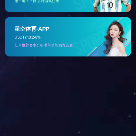
综合利用产品及配方泥加工项目（一期）
CONTACT INFORMATION
联系方式
福建省龙岩市新罗区东肖镇龙腾南路14号珠江大厦7层701室
0597-2336139
382955834@qq.com
WEBSITE QR CODE
网站二维码
扫一扫进入网站
微信公众号
扫一扫关注微信公众号