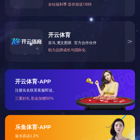
公司简介
荣誉资质

企业资质
企业专利
企业荣誉
企业业绩

市政工程业绩
公路工程业绩
电力工程业绩
水利工程业
绩
房建工程业绩
业绩展示
开云体育

开云体育
业内动态
联系我们

联系方式
客户留言

市政工程
公路工程
房建工程