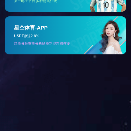
上杭城发首苑
下一个
鑫竹海材料库工程
CONTACT INFORMATION
联系方式
福建省龙岩市新罗区东肖镇龙腾南路14号珠江大厦7层701室
0597-2336139
382955834@qq.com
WEBSITE QR CODE
网站二维码
扫一扫进入网站
微信公众号
扫一扫关注微信公众号