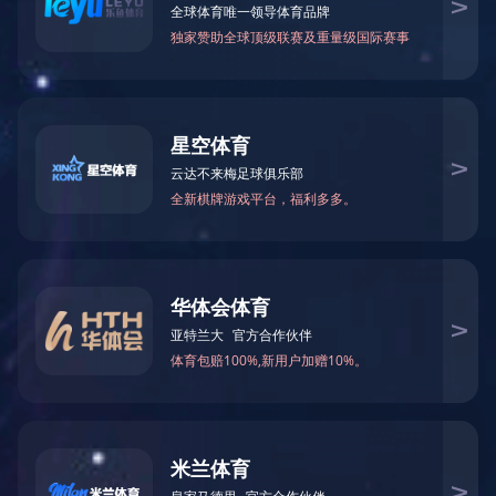
企业业绩
市政工程业绩
公路工程业绩
电力工程业绩
水利工程业绩
房建工程业绩
业绩展示
开云体育

开云体育
开云体育
业内动态
联系我们

联系我们