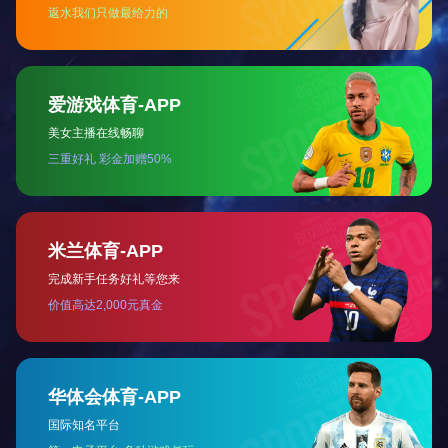
当前位置：
开云体育-开云(中国)一站式服务官方网站
/
业绩展示
/
房建工程
/
济宁运河钢材大市场房屋工程
济宁运河钢材大市场房屋工程
工程描述
参数
济宁运河钢材大市场房屋工程
扫二维码用手机看
未找到相应参数组，请于后台属性模板中添加
上一个