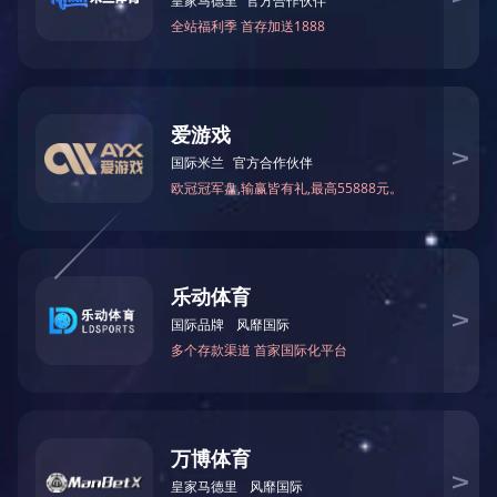
联系方式
客户留言
开云体育-开云(中国)一站式服务官方网站
公司简介
荣誉资质
企业资质
企业专利
企业荣誉
企业业绩
市政工程业绩
公路工程业绩
电力工程业绩
水利工程业
绩
房建工程业绩
业绩展示
开云体育
开云体育
业内动态
联系我们
联系方式
客户留言

开云体育-开云(中国)一站式服务官方网站