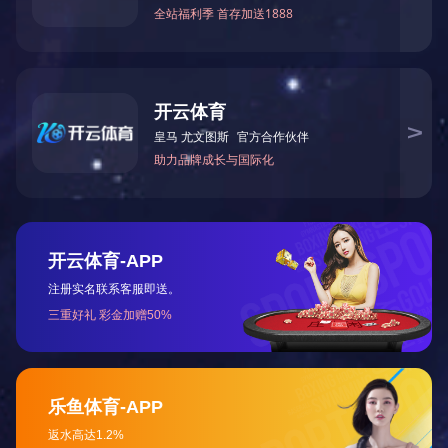
公司简介
荣誉资质

企业资质
企业专利
企业荣誉
企业业绩

市政工程业绩
公路工程业绩
电力工程业绩
水利工程业
绩
房建工程业绩
业绩展示
开云体育

开云体育
业内动态
联系我们

联系方式
客户留言

市政工程
公路工程
房建工程