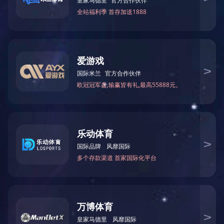
联系方式
客户留言
开云体育-开云(中国)一站式服务官方网站
公司简介
荣誉资质
企业资质
企业专利
企业荣誉
企业业绩
市政工程业绩
公路工程业绩
电力工程业绩
水利工程业
绩
房建工程业绩
业绩展示
开云体育
开云体育
业内动态
联系我们
联系方式
客户留言

开云体育-开云(中国)一站式服务官方网站