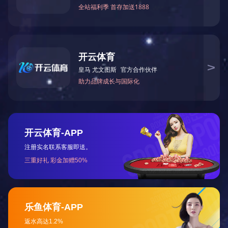
公司简介
荣誉资质

企业资质
企业专利
企业荣誉
企业业绩

市政工程业绩
公路工程业绩
电力工程业绩
水利工程业
绩
房建工程业绩
业绩展示
开云体育

开云体育
业内动态
联系我们

联系方式
客户留言

市政工程
公路工程
房建工程