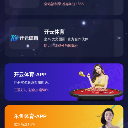
公司简介
荣誉资质

企业资质
企业专利
企业荣誉
企业业绩

市政工程业绩
公路工程业绩
电力工程业绩
水利工程业
绩
房建工程业绩
业绩展示
开云体育

开云体育
业内动态
联系我们

联系方式
客户留言

市政工程
公路工程
房建工程