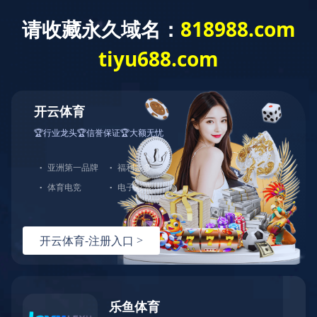
开云体育
开云体育-开云(中国)一站式服务官方网站
公司简介
荣誉资质

荣誉资质
企业资质
企业专利
企业荣誉
企业业绩
