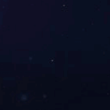
ONLINE MESSAGE
联系方式
留言应用名称：
客户留言
描述：
*
留言内容：
姓名：
性别：
男
女
手机：
电话：